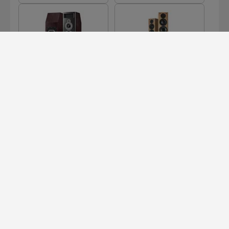
MB2 SE
OB1
PB1I SIGNATURE
SIGNATURE LB1
CLASSIC
MEHR LADEN