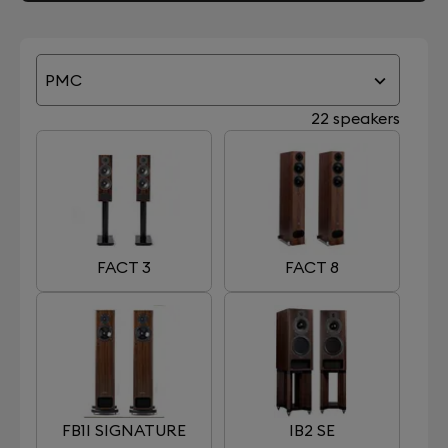
PMC
22 speakers
FACT 3
FACT 8
FB1I SIGNATURE
IB2 SE