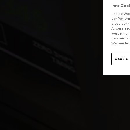
Ihre Coo
Unsere Web
der Perform
diese denn
Andere, ni
werden, un
personalis
Weitere Inf
Cookie-