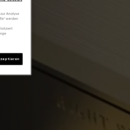
 zur Analyse
lle“ werden
latziert
eige
kzeptieren