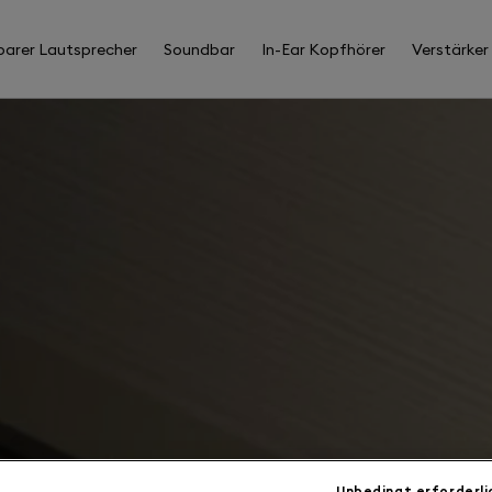
barer Lautsprecher
Soundbar
In-Ear Kopfhörer
Verstärker
Unbedingt erforderli