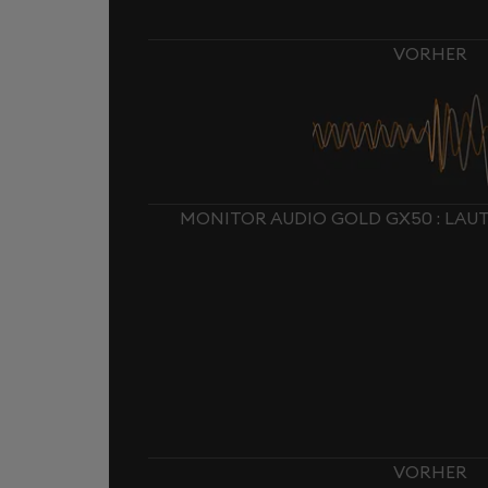
VORHER
MONITOR AUDIO GOLD GX50 : LA
VORHER