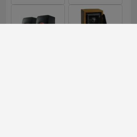
LS 50 META
LS35A
LS50
MUON
MEHR LADEN