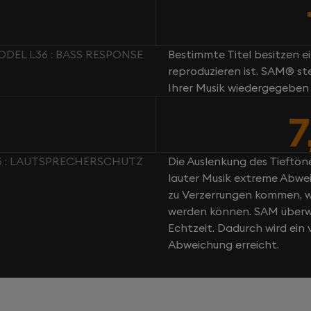
ODEL L36 : BASS RESPONSE
Bestimmte Titel besitzen e
reproduzieren ist. SAM® st
Ihrer Musik wiedergegeben
6 : LAUTSPRECHERSCHUTZ
Die Auslenkung des Tieftöne
lauter Musik extreme Abwei
zu Verzerrungen kommen, w
werden können. SAM überwa
Echtzeit. Dadurch wird ei
Abweichung erreicht.