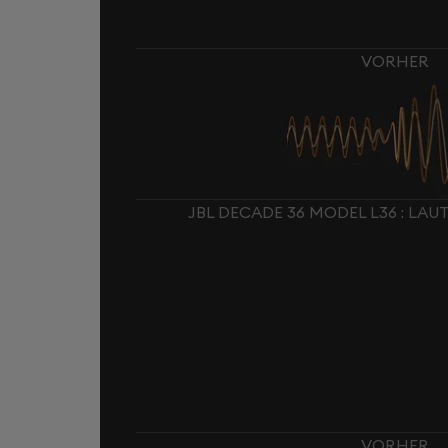
VORHER
JBL DECADE 36 MODEL L36 : L
VORHER