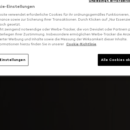
Unbedingt erforderli
kie-Einstellungen
site verwendet erforderliche Cookies für ihr ordnungsgemäßes Funktionieren,
ance sowie zur Sicherung Ihrer Transaktionen. Durch Klicken auf „Nur Essenzie
och gesetzt.
cht zwingend notwendige oder Werbe-Tracker, die von Devialet oder Partnern p
terliegen Ihrer Zustimmung. Insbesondere ermöglichen Werbe-Tracker die Anz
ierter Werbung und Inhalte sowie die Messung der Wirksamkeit dieser Inhalte.
ormationen hierzu finden Sie in unserer
Cookie-Richtlinie
.
Einstellungen
Alle Cookies a