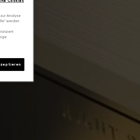
che Cookies
 zur Analyse
lle“ werden
latziert
eige
kzeptieren