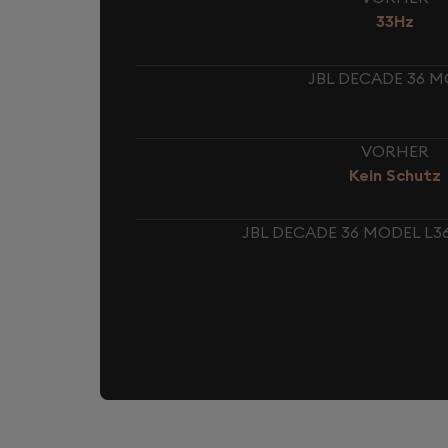
33Hz
JBL DECADE 36 M
VORHER
Kein Schutz
JBL DECADE 36 MODEL L3