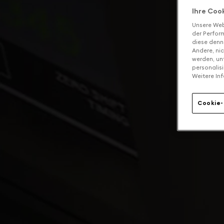
Ihre Coo
Unsere Web
der Perform
diese denn
Andere, ni
werden, un
personalis
Weitere Inf
Cookie-