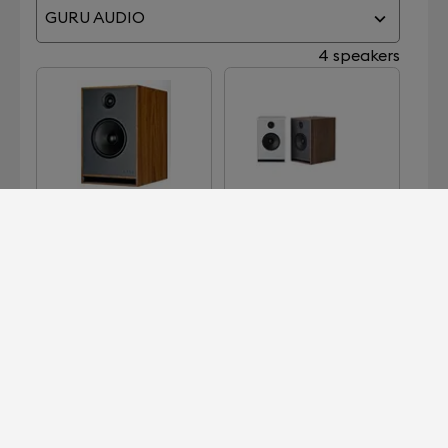
GURU AUDIO
4 speakers
JUNIOR
JUNIOR PLUS
QM10
QM10 MKII