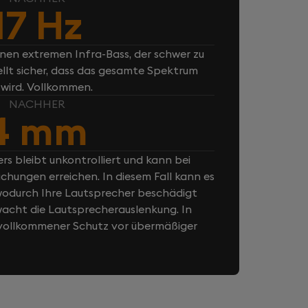
17 Hz
inen extremen Infra-Bass, der schwer zu
ellt sicher, dass das gesamte Spektrum
 wird. Vollkommen.
NACHHER
4 mm
rs bleibt unkontrolliert und kann bei
chungen erreichen. In diesem Fall kann es
odurch Ihre Lautsprecher beschädigt
cht die Lautsprecherauslenkung. In
n vollkommener Schutz vor übermäßiger