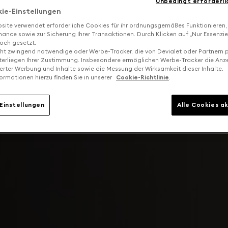
Unbedingt erforderli
kie-Einstellungen
site verwendet erforderliche Cookies für ihr ordnungsgemäßes Funktionieren,
ance sowie zur Sicherung Ihrer Transaktionen. Durch Klicken auf „Nur Essenzie
och gesetzt.
cht zwingend notwendige oder Werbe-Tracker, die von Devialet oder Partnern p
terliegen Ihrer Zustimmung. Insbesondere ermöglichen Werbe-Tracker die Anz
ierter Werbung und Inhalte sowie die Messung der Wirksamkeit dieser Inhalte.
ormationen hierzu finden Sie in unserer
Cookie-Richtlinie
.
Einstellungen
Alle Cookies a