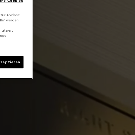
che Cookies
 zur Analyse
lle“ werden
latziert
eige
kzeptieren