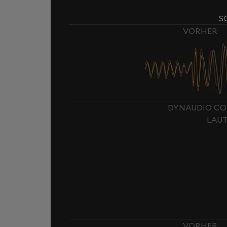
S
VORHER
DYNAUDIO CON
LAU
VORHER