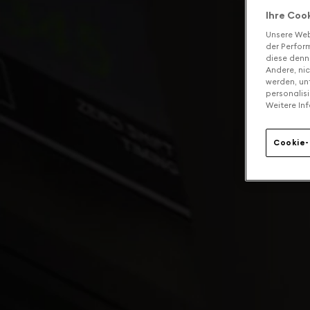
Ihre Coo
Unsere Web
der Perform
diese denn
Andere, ni
werden, un
personalis
Weitere Inf
Cookie-