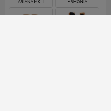
ARIANA MK II
ARMONIA
EDENA
ENIGMA
KALIBRATOR
ONIRA
MEHR LADEN