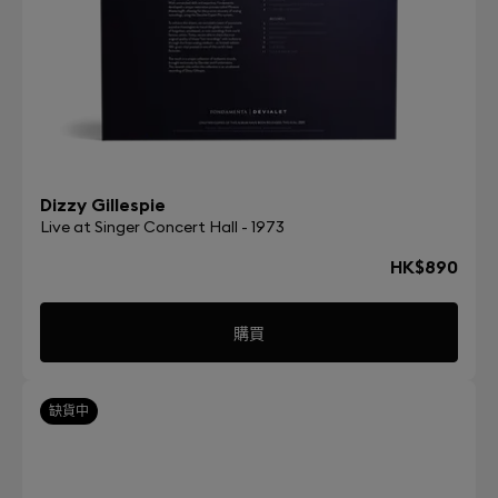
Dizzy Gillespie
Live at Singer Concert Hall - 1973
HK$890
購買
缺貨中