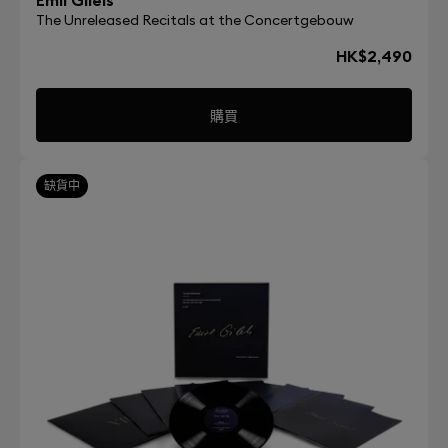
The Unreleased Recitals at the Concertgebouw
HK$2,490
購買
缺貨中