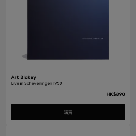
Art Blakey
Live in Scheveningen 1958
HK$890
購買