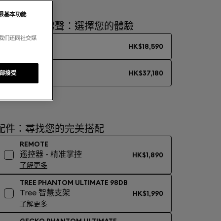
限基本功能
單聲道或立體聲：選擇您的體驗
。我们还同社交媒
單聲道
HK$18,590
立體聲
HK$37,180
部接受
配件：尋找您的完美搭配
REMOTE
遥控器 - 精准掌控
HK$1,890
了解更多
TREE PHANTOM ULTIMATE 98DB
Tree 智慧支架
HK$1,990
了解更多