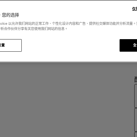
仅
，您的选择
ookie 以允许我们网站的正常工作、个性化设计内容和广告、提供社交媒体功能并分析流量
分析合作伙伴分享有关您使用我们网站的信息。
设置
全