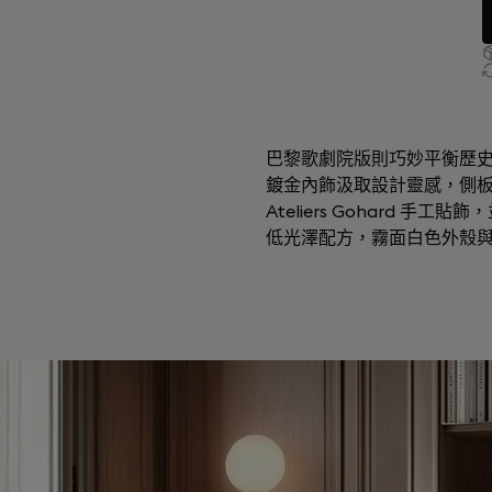
巴黎歌劇院版則巧妙平衡歷
鍍金內飾汲取設計靈感，側
Ateliers Gohard
低光澤配方，霧面白色外殼