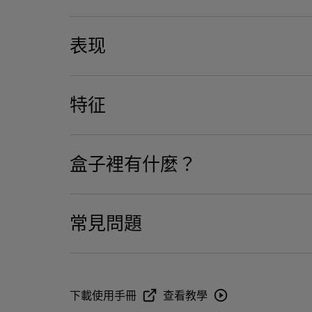
1 個鋁製全音域圓頂單體
2 個鋁製圓頂低音單體
表现
尺寸
揚聲器：寬度：157 毫米 / 6.2 英吋 | 深度：219 毫米
/ 6.6 英吋
電源供應
特征
包裝：寬度：210 毫米 / 8.3 英吋 | 深度：285 毫米 
最大音量
100-240 V~50/60Hz
/ 9.8 英吋
98 dB SPL @ 1m
盒子裡有什麼？
同步
Phantom synchronisation via Wi-Fi, Ethernet.
Devialet Phantom Ultimate 98 dB
常見問題
電源線
說明文件
我需要使用 Devialet App 才能設定 Devi
下載使用手冊
查看教學
Ultimate 揚聲器嗎？