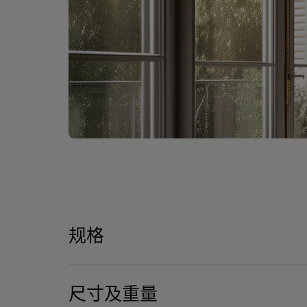
规格
尺寸及重量
揚聲器