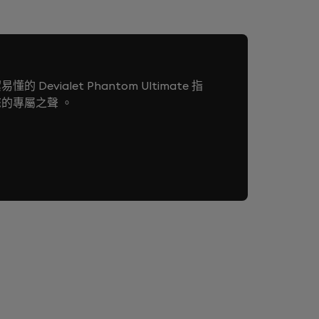
et App 完成。兩個揚聲器開機並各自完成初始設定
t App 會自動建議您進行配對。您也可以在設定中手
evialet Phantom Ultimate 指
hantom Ultimate 98 dB 相容？
的專屬之聲 。
mate 98 dB 可搭配 Tree 支架、Gecko 壁掛式安裝，
。
相容。
I 系列配件同樣相容（包含 Cocoon 便攜包），但外觀飾
 Ultimate 的最佳設定為何？
空間條件與個人喜好進一步微調：
分高，可顯著提升音質。
離，幫助低頻自然反射。
波傳播暢通無阻。