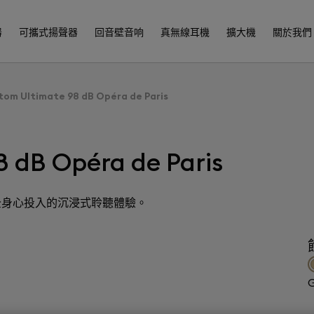
器
可攜式揚聲器
回音壁音响
真無線耳機
擴大機
關於我們
om Ultimate 98 dB Opéra de Paris
 dB Opéra de Paris
聲音轉化為全身心投入的沉浸式聆聽體驗。
G