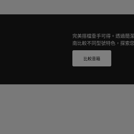
Qobuz Connect
成設定。若未經過此初始配置，即使
立體聲配對需透過 Devial
後，若型號相同，Deviale
動啟用立體聲配對功能。
完美搭檔垂手可得。透過簡潔易懂的 D
alet Phantom
哪些配件與 Devial​​et P
南比較不同型號特色，探索您
Devialet Phantom Ulti
比較音箱
以及 Devialet Remote 使用
請注意，Devialet Arch 不
Devialet Phantom I
面可能有所差異。
保固期是多久？
Devialet Phantom
交貨日起享有兩年國際保固。
以下是我們的建議，您可依據
固，共計五年，讓您完全無後顧之
擺放於離地 45 至 90 公
保持與牆面 30 公分以上距
確保揚聲器前方空間開闊，聲