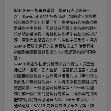
SAM® 是一場電聲革命。這是有史以來第一
次， Devialet SAM 技術保證了您的放大器與連
接揚聲器之間的無縫匹配。幾乎所有的多路揚聲
器都會產生延遲，因為低音隔膜比高音喇叭對音
訊信號的反應慢。機械和技術措施有助於減少延
遲，否則會破壞聲音的均勻性和空間品質。通過
SAM® 實驗室進行的初步實驗室工作使我們能
夠識別每個揚聲器型號的 60 個或更多的不同參
數。
SAM® 用雷射技術分析感測器的特性。這些包
括位移、變形、最大位移、速度和加速度。通過
測量無源濾波器，我們可以確定共振（事件的低
頻反射和無源輻射器），同時考慮套管和阻尼的
整體影響。一旦這些資料被編譯，SAM® 就能
夠生成一個完整的物理行為模型。所收集的資料
能夠讓我們計算感測器 SOA （安全運行區）。
通過這樣，SAM® 為負載提供了永久保護，讓