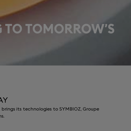
G TO TOMORROW’S
AY
t brings its technologies to SYMBIOZ, Groupe
s.