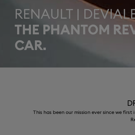
RENAULT | DEVIAL
THE PHANTOM RE
CAR.
D
This has been our mission ever since we fir
R