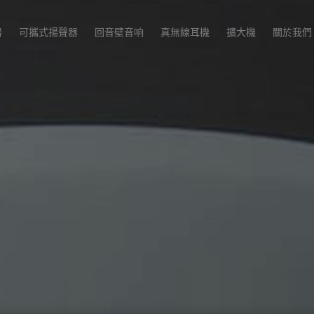
器
可攜式揚聲器
回音壁音响
真無線耳機
擴大機
關於我們