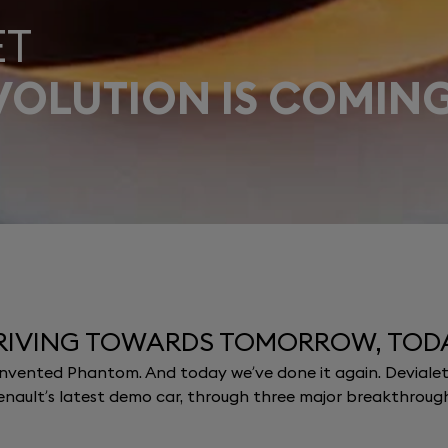
ET
VOLUTION IS COMIN
RIVING TOWARDS TOMORROW, TOD
st invented Phantom. And today we’ve done it again. Deviale
enault’s latest demo car, through three major breakthrough