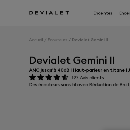
Aller au contenu principal
Enceintes
Encei
Accueil
Ecouteurs
Devialet Gemini II
Devialet Gemini II
ANC jusqu'à 40dB I Haut-parleur en titane I
197
Avis clients
Des écouteurs sans fil avec Réduction de Bru