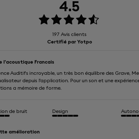
4.5
VOIR TOUT
197
Avis clients
Certifié par Yotpo
de l'acoustique Francais
nce Auditifs incroyable, un très bon équilibre des Grave, Med
ualisateur depuis l'application. Pour un son et une expérie
tions a mémoire de forme.
ion de bruit
Design
Autono
tte amélioration