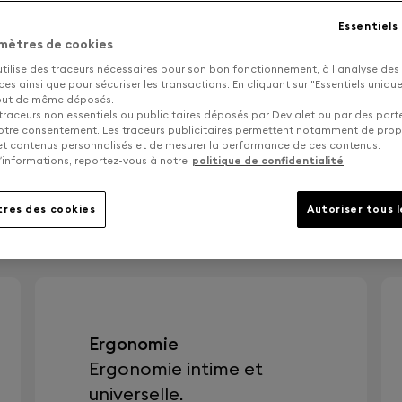
Essentiels
mètres de cookies
utilise des traceurs nécessaires pour son bon fonctionnement, à l'analyse des
e
s ainsi que pour sécuriser les transactions. En cliquant sur "Essentiels uniq
La deuxième génération d'éc
tout de même déposés.
absolument pur, avec deux
traceurs non essentiels ou publicitaires déposés par Devialet ou par des part
réduire le bruit et le vent 
otre consentement. Les traceurs publicitaires permettent notamment de pro
 et contenus personnalisés et de mesurer la performance de ces contenus.
’informations, reportez-vous à notre
politique de confidentialité
.
res des cookies
Autoriser tous 
Ergonomie
Ergonomie intime et
universelle.