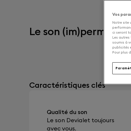
Vos para
Notre site 
Le son (im)perméabl
performance
ci seront 
Les autres 
soumis à v
publicités
Pour plus d
Paramèt
Caractéristiques clés
Qualité du son
Le son Devialet toujours
avec vous.