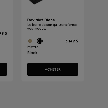
ert par une garantie de deux ans.
Devialet Dione
La barre de son qui transforme
vos images.
199 $
3 149 $
Matte
Black
ACHETER