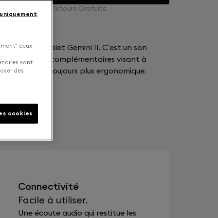
Echanges et Retours Gratuits
 uniquement
uement" ceux-
outeurs Devialet Gemini II. C’est un son
 technologies complémentaires visant à
enaires sont
dans un design toujours plus ergonomique.
poser des
les cookies
Connectivité
Facile à utiliser.
Une écoute audio qui restitue les