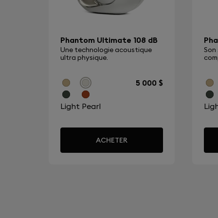
Devialet Gemini II ?
Les commandes par défaut sont les suivantes: 
ou mettre en pause, appuyez et maintenez p
Phantom Ultimate 108 dB
Pha
réduction adaptative du bruit au mode trans
Une technologie acoustique
Son 
ultra physique.
com
pour passer à la chanson suivante, et appuye
pour contrôler le volume. Toutes les command
5 000 $
personnalisables depuis l'application Gemini.
Light Pearl
Lig
Quelles sont les principales différen
Devialet Gemini I ?
ACHETER
Un design plus compact, deux nouvelles tech
(Adaptive Noise Cancellation™ et Active Win
haut-parleur de 10 mm avec revêtement en tit
d'appel vocal repensée, une connectivité amé
multipoint, plus de personnalisation dans l'ap
Android & iOS.