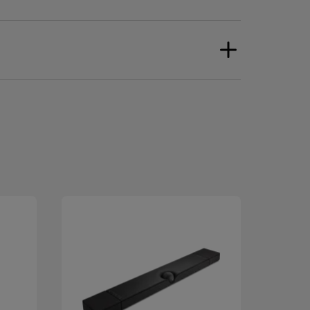
euvent-ils être connectés en même
evialet Gemini II ?
nt, jusqu'à 2 appareils peuvent être
x Gemini II, avec des capacités de
ar exemple, un utilisateur reçoit un appel
one alors qu'il écoutait de la musique sur son
épond à l'appel, Devialet Gemini II se
t au téléphone et mettra en pause la
 Gemini II sont-ils sous garantis ?