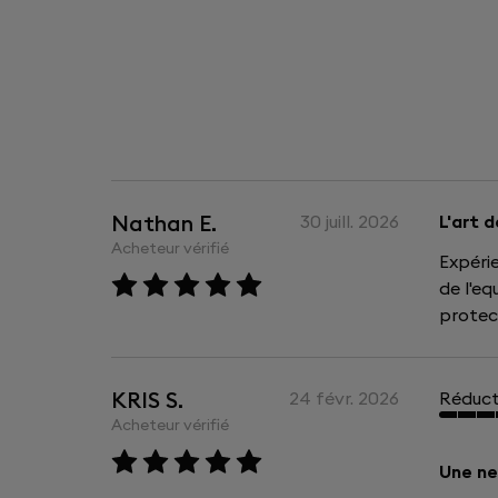
Nathan E.
30 juill. 2026
L'art 
Acheteur vérifié
Expérie
de l'eq
protec
KRIS S.
24 févr. 2026
Réduct
Acheteur vérifié
Une ne