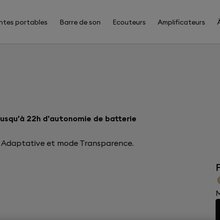
ntes portables
Barre de son
Ecouteurs
Amplificateurs
 Jusqu'à 22h d'autonomie de batterie
it Adaptative et mode Transparence.
F
M