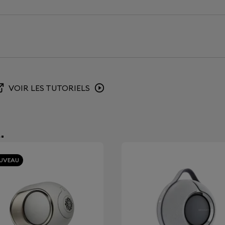
en
App Devialet Gemini (iOS & Android)
Technologies exclusives
Devialet Active Noise Cancellation™
à montée sur les écouteurs et une paire d'embouts en
AWR (Active Wind Reduction)
IDC® (Internal Display Compensation)
erie des Devialet
Plusieurs appareils p
VOIR LES TUTORIELS
 pour les charger ?
temps aux écouteurs D
en continu sur une seule
Grâce au Bluetooth multipoi
 son boitier de recharge.
connectés simultanément au
.
et le boitier de chargement
commutation intelligente. P
téléphonique sur son téléph
UVEAU
ordinateur: si l'utilisateur r
connectera automatiquemen
musique de l'ordinateur.
disponibles sur
Les écouteurs Devialet