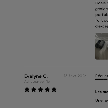
Fidèle 
géoloc
parfois
fort d
d’exce
Evelyne C.
18 févr. 2026
Réduct
Acheteur vérifié
Les mei
Une ré