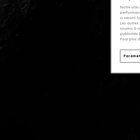
Notre site 
performance
ci seront 
Les autres 
soumis à v
publicités
Pour plus d
Paramèt