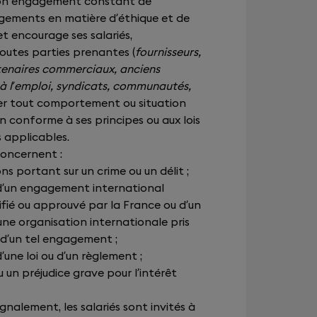
son engagement constant de
gements en matière d’éthique et de
t encourage ses salariés,
outes parties prenantes (
fournisseurs,
rtenaires commerciaux, anciens
 à l’emploi, syndicats, communautés,
aler tout comportement ou situation
 conforme à ses principes ou aux lois
 applicables.
concernent :
ns portant sur un crime ou un délit ;
d’un engagement international
ifié ou approuvé par la France ou d’un
une organisation internationale pris
 d’un tel engagement ;
’une loi ou d’un règlement ;
un préjudice grave pour l’intérêt
gnalement, les salariés sont invités à