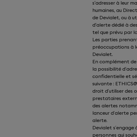
s’adresser à leur m
humaines, au Directe
de Devialet, ou à ut
d’alerte dédié à de
tel que prévu par l
Les parties prenant
préoccupations à leu
Devialet.
En complément de c
la possibilité d’ad
confidentielle et sé
suivante :
ETHICS@
droit d’utiliser des
prestataires extern
des alertes notamm
lanceur d’alerte pe
alerte.
Devialet s’engage à
personnes qui souh