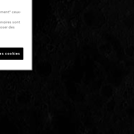
uement" ceux-
enaires sont
poser des
les cookies