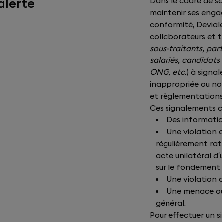
alerte
Dans le cadre de 
maintenir ses enga
conformité, Deviale
collaborateurs et t
sous-traitants, pa
salariés, candidats
ONG, etc
.) à sign
inappropriée ou non
et règlementations
Ces signalements 
Des informatio
Une violation 
régulièrement rat
acte unilatéral d’
sur le fondement
Une violation d
Une menace ou 
général.
Pour effectuer un si