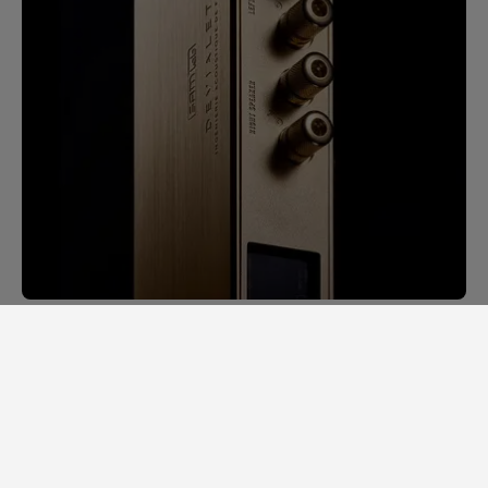
SAM LAB. UNE PROUESSE
TECHNOLOGIQUE
En 2014, pour mesurer les premières
enceintes, il fallait plusieurs jours. Chacune