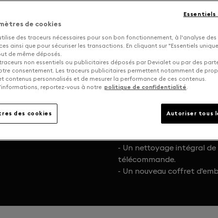
Essentiels
mètres de cookies
utilise des traceurs nécessaires pour son bon fonctionnement, à l'analyse des
s ainsi que pour sécuriser les transactions. En cliquant sur "Essentiels uniq
tout de même déposés.
traceurs non essentiels ou publicitaires déposés par Devialet ou par des part
MME AU PREMIER
En réalisant l’upgrade maté
otre consentement. Les traceurs publicitaires permettent notamment de pro
Expert Pro avec Core Infini
 et contenus personnalisés et de mesurer la performance de ces contenus.
’informations, reportez-vous à notre
politique de confidentialité
.
tout particulier apporté à 
le retrouver comme au premi
améliorations électroniques 
res des cookies
Autoriser tous 
également de:
- Une nouvelle garantie de 
- Un nettoyage intégral de
télécommande.
- Un nouveau coffret d'emb