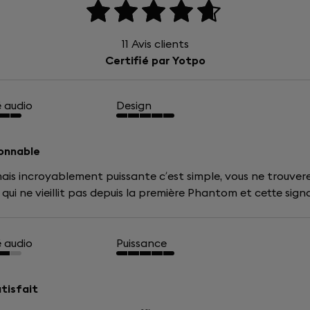
11
Avis clients
Certifié par Yotpo
é audio
Design
onnable
ais incroyablement puissante c’est simple, vous ne trouvere
qui ne vieillit pas depuis la première Phantom et cette sign
é audio
Puissance
atisfait