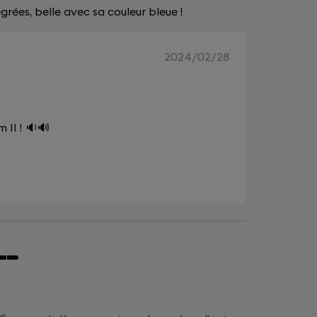
rées, belle avec sa couleur bleue !
2024/02/28
 II ! 🔉🔊