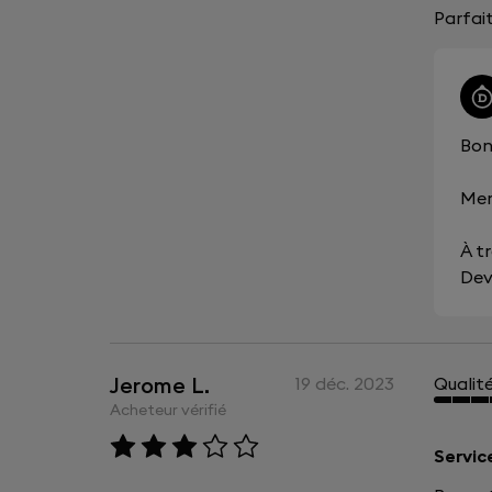
Parfai
Bon
Mer
À tr
Dev
Jerome L.
19 déc. 2023
Qualit
Acheteur vérifié
Servic