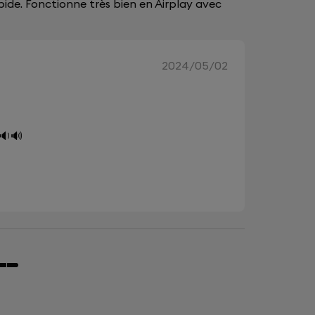
rapide. Fonctionne très bien en Airplay avec
2024/05/02
 🔉🔊