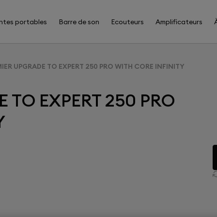
ntes portables
Barre de son
Ecouteurs
Amplificateurs
IER UPGRADE TO EXPERT 250 PRO WITH CORE INFINITY
 TO EXPERT 250 PRO
Y