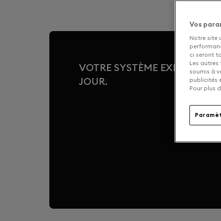
Vos para
Notre site 
performance
ci seront 
Les autres 
VOTRE SYSTÈME EXPERT, CO
soumis à v
JOUR.
publicités
Pour plus d
Paramèt