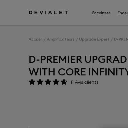
Aller au contenu principal
Enceintes
Encei
Accueil
Amplificateurs
Upgrade Expert
D-PREM
D-PREMIER UPGRADE
WITH CORE INFINIT
11
Avis clients
.