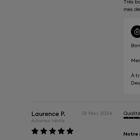
Très bo
mes de
Bon
Mer
À tr
Dev
Laurence P.
01 févr. 2024
Qualit
Acheteur vérifié
Notre 