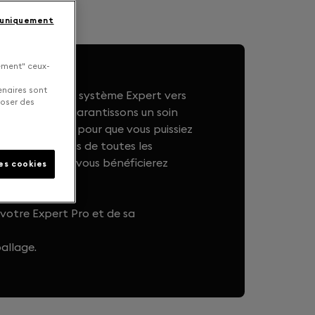
 uniquement
uement" ceux-
enaires sont
rielle de votre système Expert vers
poser des
ty, nous vous garantissons un soin
votre appareil pour que vous puissiez
er jour. En plus de toutes les
et logicielles, vous bénéficierez
les cookies
2 ans.
 votre Expert Pro et de sa
allage.