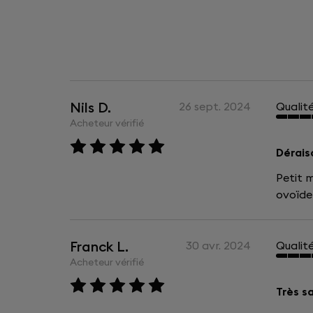
Nils D.
26 sept. 2024
Qualit
Acheteur vérifié
Dérais
Petit m
ovoïde 
Franck L.
30 avr. 2024
Qualit
Acheteur vérifié
Très s