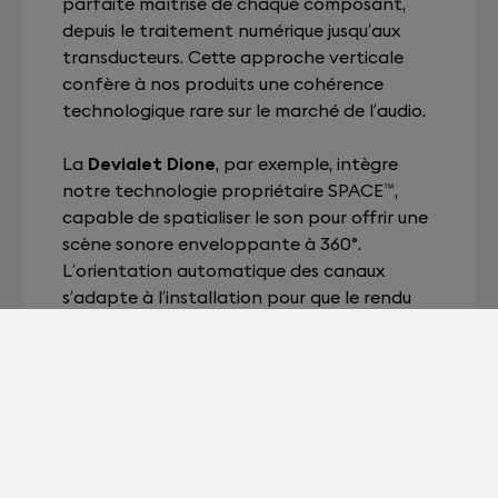
parfaite maîtrise de chaque composant,
depuis le traitement numérique jusqu’aux
transducteurs. Cette approche verticale
confère à nos produits une cohérence
technologique rare sur le marché de l’audio.
La
Devialet Dione
, par exemple, intègre
notre technologie propriétaire SPACE™,
capable de spatialiser le son pour offrir une
scène sonore enveloppante à 360°.
L’orientation automatique des canaux
s’adapte à l’installation pour que le rendu
soit toujours optimal, que la barre soit posée
ou fixée au mur.
La
Devialet Dione Opéra de Paris
, quant à
elle, incarne une synthèse remarquable
entre art et acoustique. Son habillage aux
reflets cuivrés rend hommage à l’excellence